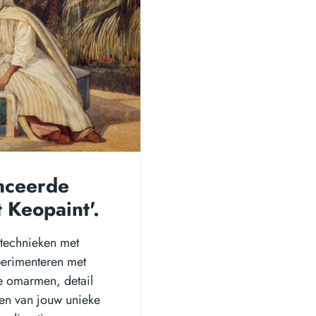
anceerde
 Keopaint'.
technieken met
perimenteren met
te omarmen, detail
den van jouw unieke