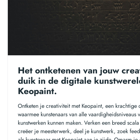
Het ontketenen van jouw creat
duik in de digitale kunstwere
Keopaint.
Ontketen je creativiteit met Keopaint, een krachtige 
waarmee kunstenaars van alle vaardigheidsniveaus v
kunstwerken kunnen maken. Verken een breed scala a
creëer je meesterwerk, deel je kunstwerk, zoek feed
als kunstenaar met Keopaint aan je zijde. Omarm je cr