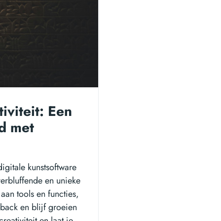
iviteit: Een
ld met
digitale kunstsoftware
erbluffende en unieke
an tools en functies,
back en blijf groeien
eativiteit en laat je