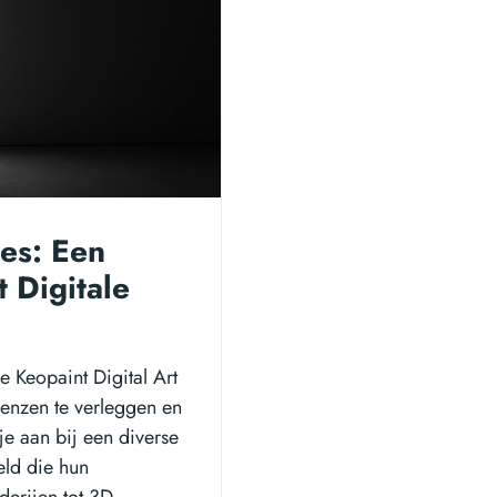
es: Een
t Digitale
e Keopaint Digital Art
renzen te verleggen en
je aan bij een diverse
eld die hun
derijen tot 3D-