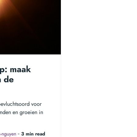
oop: maak
n de
toevluchtsoord voor
inden en groeien in
a-nguyen
‐
3 min read