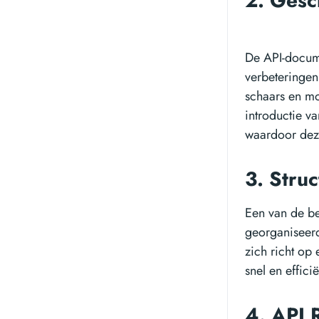
2. Gesc
De API-docume
verbeteringen 
schaars en moe
introductie v
waardoor deze
3. Stru
Een van de be
georganiseerd
zich richt op
snel en effic
4. API 