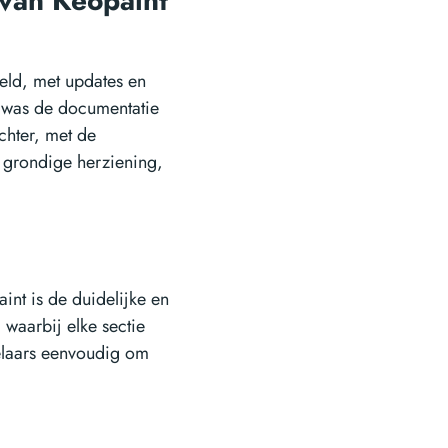
 van Keopaint
keld, met updates en
ie was de documentatie
Echter, met de
 grondige herziening,
int is de duidelijke en
 waarbij elke sectie
kelaars eenvoudig om