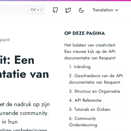
Translation
OP DEZE PAGINA
paint
Het loslaten van creativiteit:
Een nieuwe kijk op de API-
it: Een
documentatie van Keopaint
1. Inleiding
tatie van
2. Geschiedenis van de API-
documentatie van Keopaint
3. Structuur en Organisatie
4. API Referentie
et de nadruk op zijn
5. Tutorials en Gidsen
steunende community.
6. Community
 in hun
Ondersteuning
stige verbeteringen