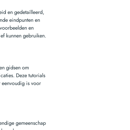
eid en gedetailleerd,
ende eindpunten en
t voorbeelden en
ief kunnen gebruiken.
s en gidsen om
aties. Deze tutorials
t eenvoudig is voor
evendige gemeenschap