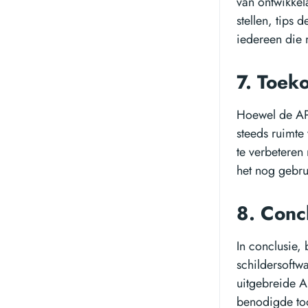
van ontwikkel
stellen, tips
iedereen die 
7. Toek
Hoewel de API
steeds ruimte
te verbeteren
het nog gebru
8. Conc
In conclusie,
schildersoftwa
uitgebreide A
benodigde tool