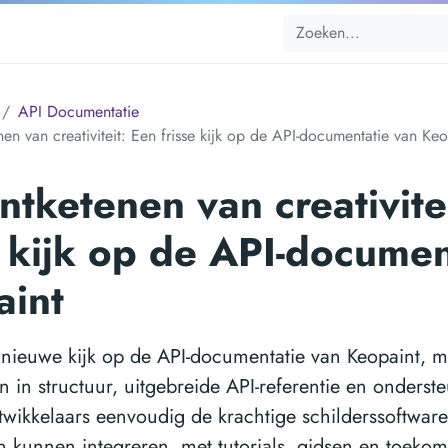
API Documentatie
nen van creativiteit: Een frisse kijk op de API-documentatie van Keo
ntketenen van creativite
e kijk op de API-documen
aint
nieuwe kijk op de API-documentatie van Keopaint, m
n in structuur, uitgebreide API-referentie en onder
twikkelaars eenvoudig de krachtige schilderssoftware
n kunnen integreren, met tutorials, gidsen en toekom