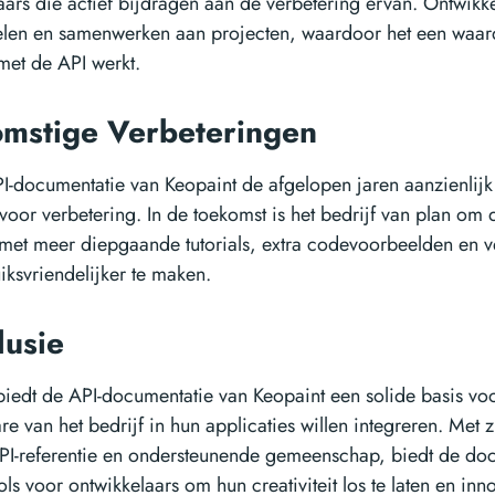
aars die actief bijdragen aan de verbetering ervan. Ontwikk
 delen en samenwerken aan projecten, waardoor het een waar
met de API werkt.
omstige Verbeteringen
-documentatie van Keopaint de afgelopen jaren aanzienlijk i
 voor verbetering. In de toekomst is het bedrijf van plan om
 met meer diepgaande tutorials, extra codevoorbeelden en 
iksvriendelijker te maken.
lusie
 biedt de API-documentatie van Keopaint een solide basis vo
re van het bedrijf in hun applicaties willen integreren. Met zi
PI-referentie en ondersteunende gemeenschap, biedt de doc
s voor ontwikkelaars om hun creativiteit los te laten en inn