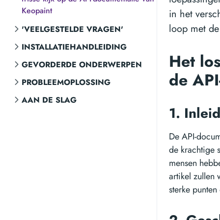
Keopaint
in het versc
loop met de
'VEELGESTELDE VRAGEN'
INSTALLATIEHANDLEIDING
Het los
GEVORDERDE ONDERWERPEN
de API
PROBLEEMOPLOSSING
AAN DE SLAG
1. Inlei
De API-docume
de krachtige s
mensen hebben
artikel zulle
sterke punten