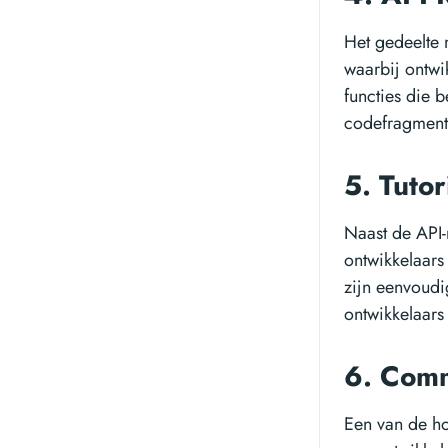
Het gedeelte 
waarbij ontwi
functies die 
codefragmente
5. Tuto
Naast de API-
ontwikkelaars
zijn eenvoudi
ontwikkelaars
6. Com
Een van de h