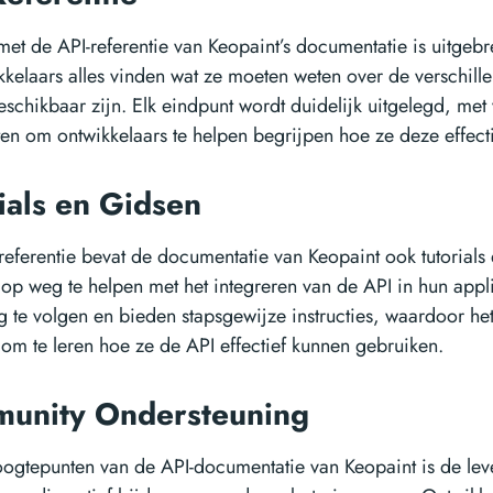
met de API-referentie van Keopaint’s documentatie is uitgebr
kkelaars alles vinden wat ze moeten weten over de verschill
beschikbaar zijn. Elk eindpunt wordt duidelijk uitgelegd, me
n om ontwikkelaars te helpen begrijpen hoe ze deze effect
rials en Gidsen
referentie bevat de documentatie van Keopaint ook tutorial
 op weg te helpen met het integreren van de API in hun applic
g te volgen en bieden stapsgewijze instructies, waardoor he
 om te leren hoe ze de API effectief kunnen gebruiken.
munity Ondersteuning
oogtepunten van de API-documentatie van Keopaint is de l