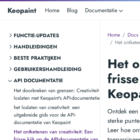
Keopaint
Home
Blog
Documentatie
Home
Docs
FUNCTIE-UPDATES
Het ontkete
HANDLEIDINGEN
BESTE PRAKTIJKEN
Het o
GEBRUIKERSHANDLEIDING
friss
API DOCUMENTATIE
Keop
Het doorbreken van grenzen: Creativiteit
loslaten met Keopaint's API-documentatie
het loslaten van creativiteit: een
Ontdek een 
uitgebreide gids voor de API-
sterke punte
documentatie van Keopaint
Leer hoe on
Het ontketenen van creativiteit: Een
toepassinge
frisse kijk op de API-documentatie van