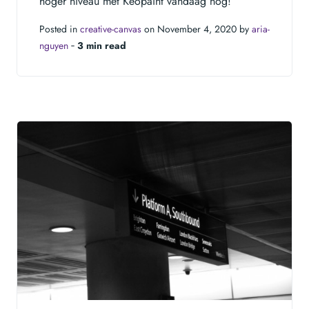
hoger niveau met Keopaint vandaag nog!
Posted in
creative-canvas
on November 4, 2020 by
aria-
nguyen
‐
3 min read