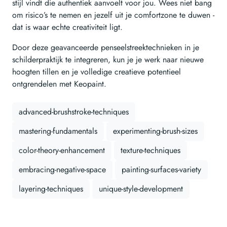
stijl vindt die authentiek aanvoelt voor jou. Wees niet bang
om risico’s te nemen en jezelf uit je comfortzone te duwen -
dat is waar echte creativiteit ligt.
Door deze geavanceerde penseelstreektechnieken in je
schilderpraktijk te integreren, kun je je werk naar nieuwe
hoogten tillen en je volledige creatieve potentieel
ontgrendelen met Keopaint.
advanced-brushstroke-techniques
mastering-fundamentals
experimenting-brush-sizes
color-theory-enhancement
texture-techniques
embracing-negative-space
painting-surfaces-variety
layering-techniques
unique-style-development