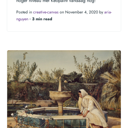
hoger niveau met Keopaint vandaag nog!
Posted in
creative-canvas
on November 4, 2020 by
aria-
nguyen
‐
3 min read