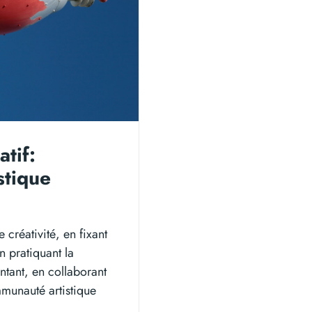
tif:
stique
 créativité, en fixant
en pratiquant la
tant, en collaborant
mmunauté artistique