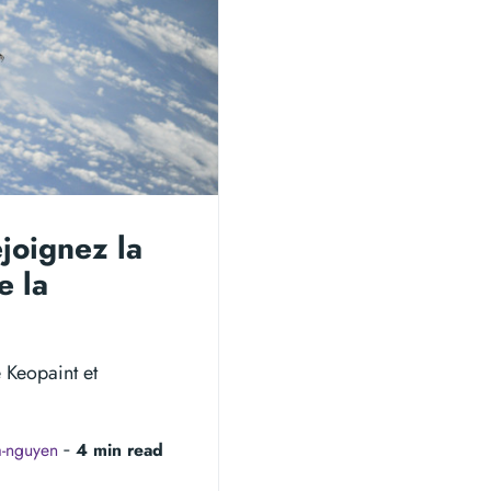
joignez la
e la
é Keopaint et
a-nguyen
‐
4 min read