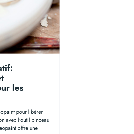
tif:
et
ur les
eopaint pour libérer
on avec l'outil pinceau
Keopaint offre une