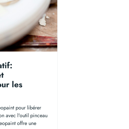
tif:
et
ur les
eopaint pour libérer
on avec l'outil pinceau
Keopaint offre une