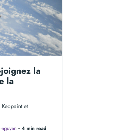
joignez la
e la
é Keopaint et
a-nguyen
‐
4 min read