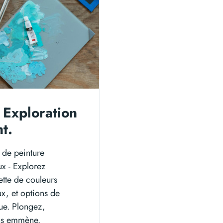
 Exploration
t.
 de peinture
ux - Explorez
lette de couleurs
ux, et options de
que. Plongez,
ous emmène.