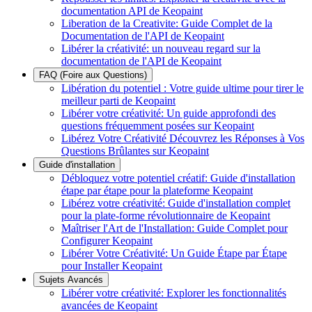
documentation API de Keopaint
Liberation de la Creativite: Guide Complet de la
Documentation de l'API de Keopaint
Libérer la créativité: un nouveau regard sur la
documentation de l'API de Keopaint
FAQ (Foire aux Questions)
Libération du potentiel : Votre guide ultime pour tirer le
meilleur parti de Keopaint
Libérer votre créativité: Un guide approfondi des
questions fréquemment posées sur Keopaint
Libérez Votre Créativité Découvrez les Réponses à Vos
Questions Brûlantes sur Keopaint
Guide d'installation
Débloquez votre potentiel créatif: Guide d'installation
étape par étape pour la plateforme Keopaint
Libérez votre créativité: Guide d'installation complet
pour la plate-forme révolutionnaire de Keopaint
Maîtriser l'Art de l'Installation: Guide Complet pour
Configurer Keopaint
Libérer Votre Créativité: Un Guide Étape par Étape
pour Installer Keopaint
Sujets Avancés
Libérer votre créativité: Explorer les fonctionnalités
avancées de Keopaint