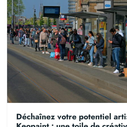
Déchaînez votre potentiel art
Keopaint : une toile de créativi