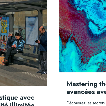
Mastering th
avancées av
istique avec
Découvrez les secrets
té illimitée.