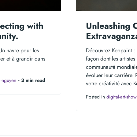
ecting with
Unleashing Cr
nity.
Extravaganza
Un havre pour les
Découvrez Keopaint : 
ter et à grandir dans
façon dont les artiste
communauté mondiale, 
évoluer leur carrière.
a-nguyen
‐
3 min read
votre créativité avec K
Posted in
digital-art-sho