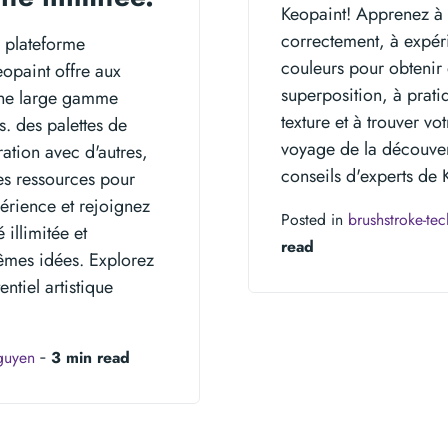
Keopaint! Apprenez à m
correctement, à expéri
e plateforme
couleurs pour obtenir 
eopaint offre aux
superposition, à pratiq
 une large gamme
texture et à trouver v
s. des palettes de
voyage de la découvert
ration avec d'autres,
conseils d'experts de 
s ressources pour
érience et rejoignez
Posted in
brushstroke-te
illimitée et
read
êmes idées. Explorez
ntiel artistique
nguyen
‐
3 min read