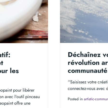
Déchaînez vo
tif:
révolution ar
et
communauté 
ur les
''Saisissez votre créa
connectez-vous avec de
eopaint pour libérer
on avec l'outil pinceau
Posted in
artistic-commun
Keopaint offre une