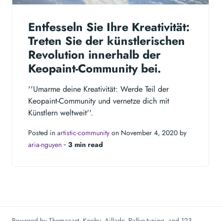
Entfesseln Sie Ihre Kreativität:
Treten Sie der künstlerischen
Revolution innerhalb der
Keopaint-Community bei.
''Umarme deine Kreativität: Werde Teil der
Keopaint-Community und vernetze dich mit
Künstlern weltweit''.
Posted in
artistic-community
on November 4, 2020 by
aria-nguyen
‐
3 min read
Powered by
Themacart
,
Keoby
,
Aillade
,
Rallye-tuning
, and
123-