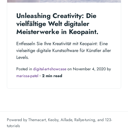
Unleashing Creativity: Die
vielfältige Welt digitaler
Meisterwerke in Keopaint.
Entfesseln Sie Ihre Kreativität mit Keopaint: Eine
vielseitige digitale Kunstsoftware für Künstler aller
Levels.
Posted in
digital-art-showcase
on November 4, 2020 by
marissa-patel
‐
2 min read
Powered by
Themacart
,
Keoby
,
Aillade
,
Rallye-tuning
, and
123-
tutoriels