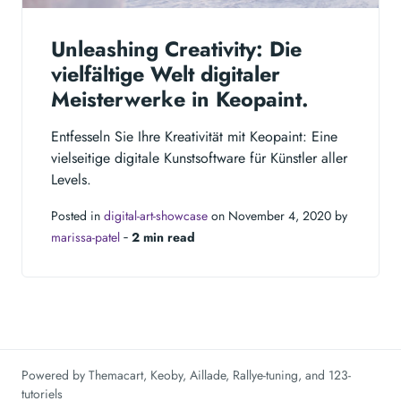
Unleashing Creativity: Die
vielfältige Welt digitaler
Meisterwerke in Keopaint.
Entfesseln Sie Ihre Kreativität mit Keopaint: Eine
vielseitige digitale Kunstsoftware für Künstler aller
Levels.
Posted in
digital-art-showcase
on November 4, 2020 by
marissa-patel
‐
2 min read
Powered by
Themacart
,
Keoby
,
Aillade
,
Rallye-tuning
, and
123-
tutoriels