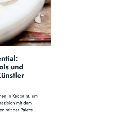
ntial:
ols und
Künstler
nen in Keopaint, um
Präzision mit dem
n mit der Palette