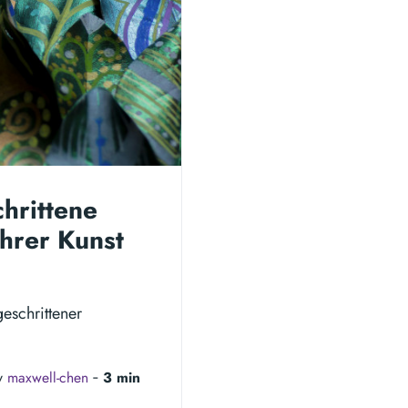
chrittene
hrer Kunst
geschrittener
y
maxwell-chen
‐
3 min