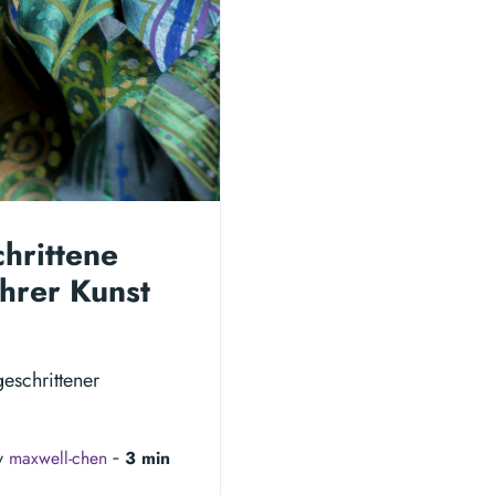
chrittene
hrer Kunst
geschrittener
y
maxwell-chen
‐
3 min