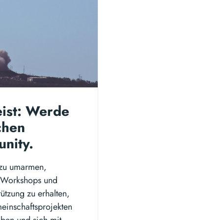
eist: Werde
chen
nity.
t zu umarmen,
n Workshops und
ützung zu erhalten,
meinschaftsprojekten
iben und sich mit