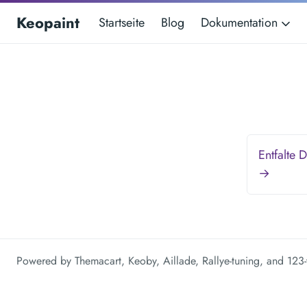
Keopaint
Startseite
Blog
Dokumentation
Entfalte 
→
Powered by
Themacart
,
Keoby
,
Aillade
,
Rallye-tuning
, and
123-