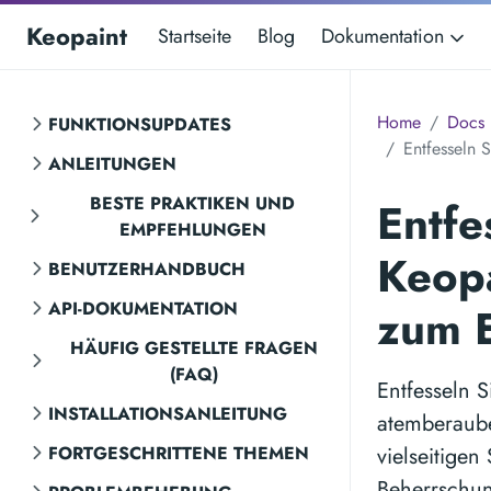
Keopaint
Startseite
Blog
Dokumentation
Home
Docs
FUNKTIONSUPDATES
Entfesseln 
ANLEITUNGEN
BESTE PRAKTIKEN UND
Entfe
EMPFEHLUNGEN
Keopa
BENUTZERHANDBUCH
API-DOKUMENTATION
zum E
HÄUFIG GESTELLTE FRAGEN
(FAQ)
Entfesseln S
INSTALLATIONSANLEITUNG
atemberaube
FORTGESCHRITTENE THEMEN
vielseitigen
Beherrschun