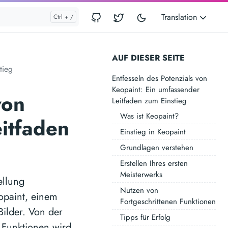
Translation
AUF DIESER SEITE
tieg
Entfesseln des Potenzials von
Keopaint: Ein umfassender
von
Leitfaden zum Einstieg
Was ist Keopaint?
itfaden
Einstieg in Keopaint
Grundlagen verstehen
Erstellen Ihres ersten
Meisterwerks
ellung
Nutzen von
opaint, einem
Fortgeschrittenen Funktionen
Bilder. Von der
Tipps für Erfolg
 Funktionen wird