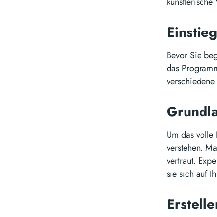
künstlerische
Einstie
Bevor Sie begi
das Programm 
verschiedene 
Grundl
Um das volle P
verstehen. M
vertraut. Exp
sie sich auf I
Erstell