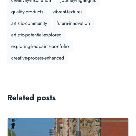
creativity-inspiration
journey-highlights
quality-products
vibrant-textures
artistic-community
future-innovation
artistic-potential-explored
exploring-keopaints-portfolio
creative-process-enhanced
Related posts