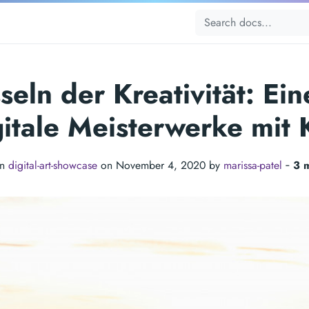
seln der Kreativität: Ei
itale Meisterwerke mit 
in
digital-art-showcase
on November 4, 2020 by
marissa-patel
‐
3 