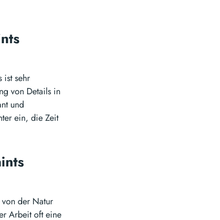
ints
 ist sehr
ng von Details in
ant und
ter ein, die Zeit
ints
, von der Natur
er Arbeit oft eine