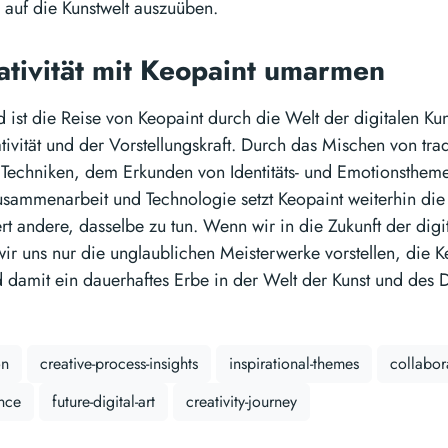
 auf die Kunstwelt auszuüben.
eativität mit Keopaint umarmen
st die Reise von Keopaint durch die Welt der digitalen Kun
ativität und der Vorstellungskraft. Durch das Mischen von tra
 Techniken, dem Erkunden von Identitäts- und Emotionsthem
sammenarbeit und Technologie setzt Keopaint weiterhin die
ert andere, dasselbe zu tun. Wenn wir in die Zukunft der digi
ir uns nur die unglaublichen Meisterwerke vorstellen, die K
d damit ein dauerhaftes Erbe in der Welt der Kunst und des 
on
creative-process-insights
inspirational-themes
collabor
ence
future-digital-art
creativity-journey