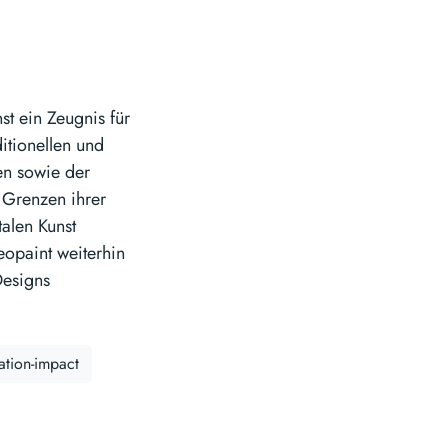
st ein Zeugnis für
ditionellen und
en sowie der
 Grenzen ihrer
talen Kunst
eopaint weiterhin
Designs
ation-impact