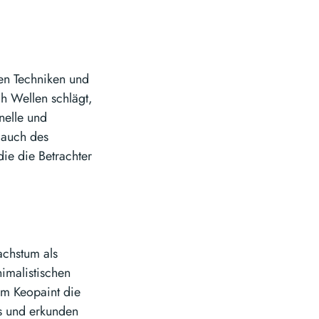
uen Techniken und
ch Wellen schlägt,
onelle und
 auch des
die die Betrachter
achstum als
imalistischen
dem Keopaint die
us und erkunden