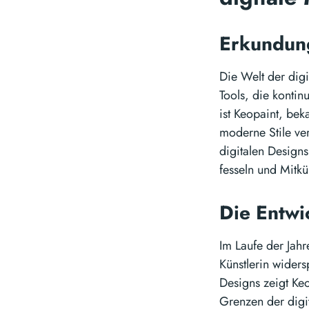
Erkundung
Die Welt der digi
Tools, die kontin
ist Keopaint, bek
moderne Stile ve
digitalen Designs
fesseln und Mitkün
Die Entwi
Im Laufe der Jahr
Künstlerin wider
Designs zeigt Keo
Grenzen der digit