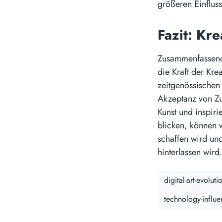
größeren Einfluss
Fazit: Kr
Zusammenfassend i
die Kraft der Kre
zeitgenössischen
Akzeptanz von Zu
Kunst und inspiri
blicken, können w
schaffen wird un
hinterlassen wird.
digital-art-evoluti
technology-influ