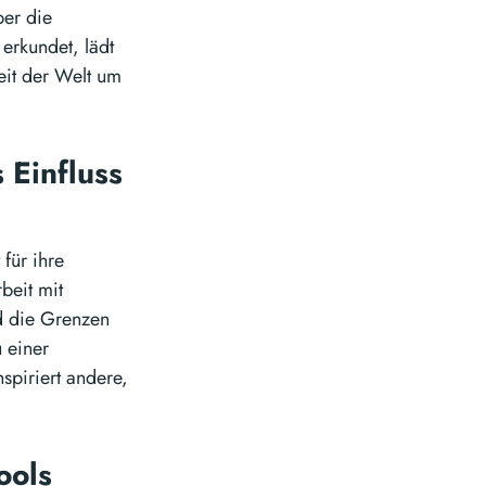
ber die
erkundet, lädt
eit der Welt um
 Einfluss
für ihre
beit mit
d die Grenzen
u einer
spiriert andere,
ools