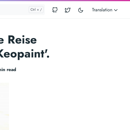
Translation
ne Reise
Keopaint'.
min read